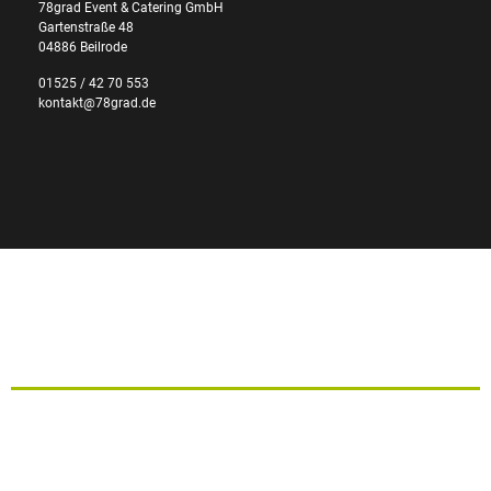
78grad Event & Catering GmbH
Gartenstraße 48
04886 Beilrode
01525 / 42 70 553
kontakt@78grad.de
Startseite
Buffet bestellen
Catering für Firmen, Events und Teams
Catering für Hochzeit und Familienfeiern